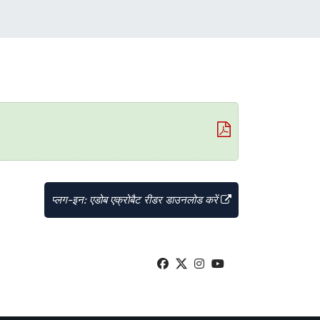
प्लग-इन: एडोब एक्रोबैट रीडर डाउनलोड करें