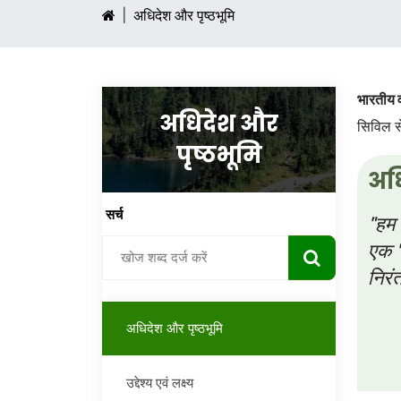
अधिदेश और पृष्ठभूमि
भारतीय 
अधिदेश और
सिविल से
पृष्ठभूमि
अध
सर्च
"हम र
एक 'उ
निरं
अधिदेश और पृष्ठभूमि
उद्देश्य एवं लक्ष्य