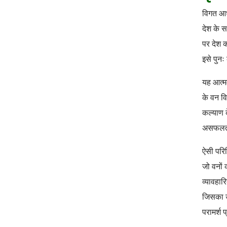
विगत आधी
देश के स
पर देश क
इसे पुनः
यह आत्म
के वन वि
कल्याण क
असफलताओं
ऐसी परिस
जो वनों 
व्यावहार
जिसका उद
परामर्श