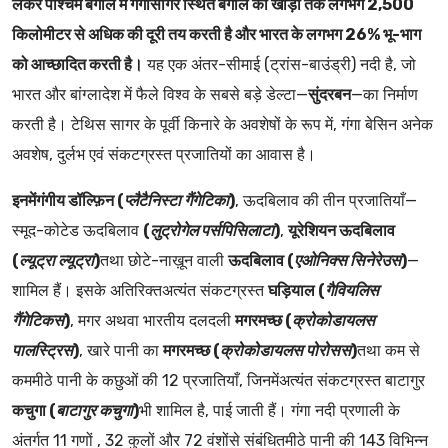
लेकर पश्चिम बंगाल में गंगासागर स्थित बंगाल की खाड़ी तक लगभग 2,500
किलोमीटर से अधिक की दूरी तय करती है और भारत के लगभग 26% भू-भाग
को आच्छादित करती है।
यह एक अंतर-सीमाई (ट्रांस-बाउंड्री) नदी है, जो
भारत और बांग्लादेश में फैले विश्व के सबसे बड़े डेल्टा—
सुंदरबन
—का निर्माण
करती है। टेथिस सागर के पूर्वी किनारे के अवशेषों के रूप में, गंगा बेसिन अनेक
अवशेष, दुर्लभ एवं संकटग्रस्त प्रजातियों का आवास है।
इनमेंगंगीय डॉल्फ़िन (
प्लैटैनिस्टा गैंगेटिका
)
, ऊदबिलाव की तीन प्रजातियाँ—
स्मूद-कोटेड ऊदबिलाव
(
लुट्रोगेल पर्सपिसिलाटा
)
,
यूरेशियन ऊदबिलाव
(
ल्यूट्रा ल्यूट्रा
)
तथा छोटे-नाख़ून वाली
ऊदबिलाव (
एओनिक्स सिनेरेउस
)
—
शामिल हैं। इसके अतिरिक्तअत्यंत संकटग्रस्त
घड़ियाल (
गैवियलिस
गैंगेटिकस
)
, मगर अथवा भारतीय दलदली
मगरमच्छ (
क्रोकोडायलस
पालस्ट्रिस
)
, खारे पानी का
मगरमच्छ (
क्रोकोडायलस पोरोसस
)
तथा कम से
कममीठे पानी के कछुओं की 12 प्रजातियाँ, जिनमेंअत्यंत संकटग्रस्त बाटागुर
कचुगा (
बाटागुर कचुगा
)
भी शामिल है, पाई जाती हैं। गंगा नदी प्रणाली के
अंतर्गत 11 गणों , 32 कुलों और 72 वंशोंसे संबंधितमीठे पानी की 143 विभिन्न