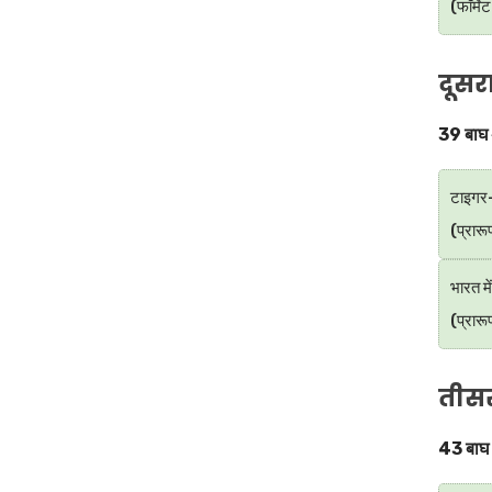
(फॉर्मे
दूसरा
39 बाघ अ
टाइगर-
(प्रार
भारत मे
(प्रारू
तीसर
43 बाघ अ