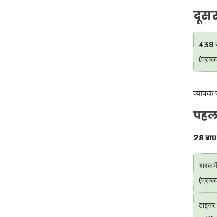
दूस
438 राष
(प्रार
व्यापक 
पहला
28 बाघ 
भारत में
(प्रारू
टाइगर रि