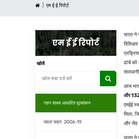
एम ई ई रिपोर्ट
भारत ने 
एम ई ई रिपोर्ट
विविधता 
प्रक्रिय
ढांचे को
खोजें
सावधानी
आज भा
और 132
गहन साक्ष्य आधारित मूल्यांकन
एमईई स्
मिला, ज
पहला चक्र: 2006-19
और जैव व
भारत ने 