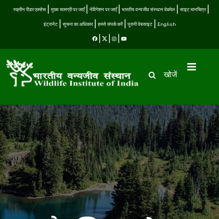
स्क्रीन रीडर एक्सेस
मुख्य सामग्री पर जाएँ
नेविगेशन पर जाएँ
भारतीय वन्यजीव संस्थान वेबमेल
साइट मानचित्र
इंट्रानेट
सूचना का अधिकार
हमसे संपर्क करें
पुरानी वेबसाइट
English
खोजें