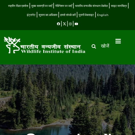
स्क्रीन रीडर एक्सेस
मुख्य सामग्री पर जाएँ
नेविगेशन पर जाएँ
भारतीय वन्यजीव संस्थान वेबमेल
साइट मानचित्र
इंट्रानेट
सूचना का अधिकार
हमसे संपर्क करें
पुरानी वेबसाइट
English
खोजें