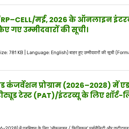
2/RP–CELL/मई, 2026 के ऑनलाइन इंटरव्य
ए गए उम्मीदवारों की सूची।
 | Size: 781 KB | Language: English) बाहर हुए उम्मीदवारों की सूची (F
एंड कंजर्वेशन प्रोग्राम (2026–2028) म
यूड टेस्ट (PAT)/इंटरव्यू के लिए शॉर्ट-ल
026–2028) में एडमिशन के लिए 'ऑफलाइन / फिजिकल' पर्सनैलिटी और एप्टीट्यूड टे